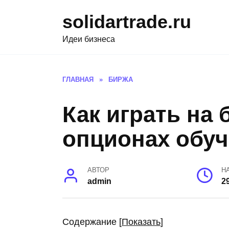
Skip
solidartrade.ru
to
content
Идеи бизнеса
ГЛАВНАЯ
»
БИРЖА
Как играть на
опционах обу
АВТОР
Н
admin
2
Содержание
[
Показать
]